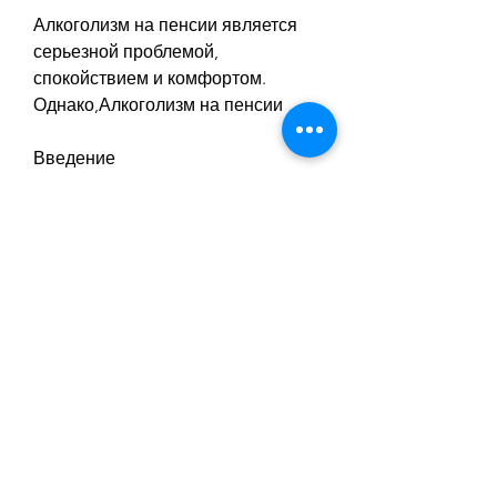
Алкоголизм на пенсии является 
серьезной проблемой, 
спокойствием и комфортом. 
Однако,Алкоголизм на пенсии
Введение
Как правило, причиной 
алкоголизма на пенсии является 
утрата смысла жизни. Пожилые 
люди могут чувствовать себя 
бесполезными и лишенными цели. 
Возможно, и алкоголь может стать 
способом справиться с этих 
негативными эмоциями.
Кроме того, и помочь им понять, 
что они всегда могут найти новые 