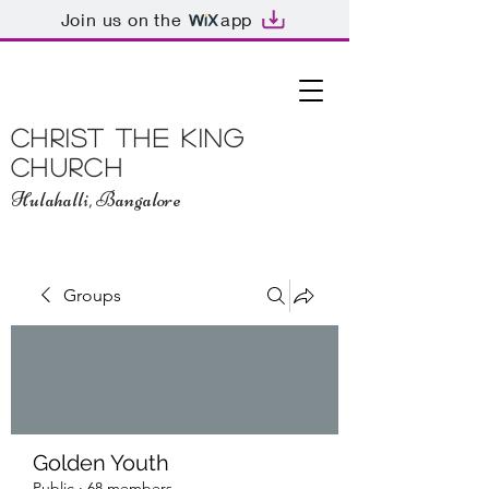
Join us on the
app
Christ The King
Church
Hulahalli, Bangalore
Groups
Golden Youth
Public
·
68 members