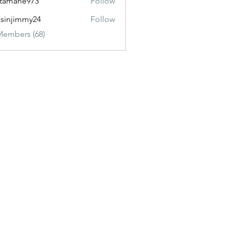
itamane973
Follow
ane973
sinjimmy24
Follow
immy24
Members (68)