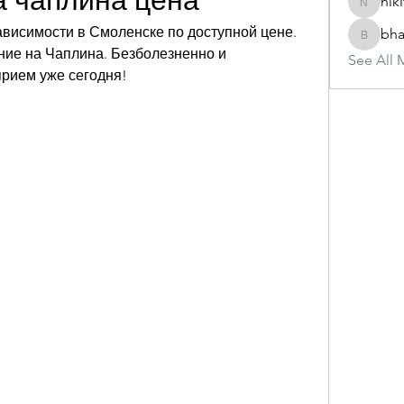
а чаплина цена
nik
nikitam
висимости в Смоленске по доступной цене. 
bha
bhasinj
ие на Чаплина. Безболезненно и 
See All 
рием уже сегодня!