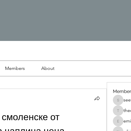
Members
About
Member
see
seetasa
the
thedetai
смоленске от 
emi
emilyjo