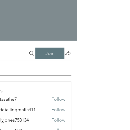
Join
s
tasathe7
Follow
the7
detailingmafia411
Follow
lingmafia411
lyjones753134
Follow
nes753134