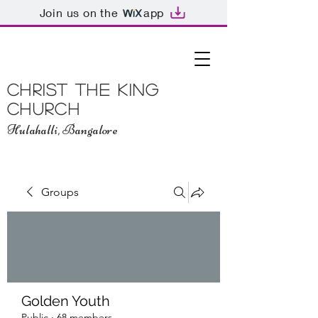
Join us on the
app
Christ The King
Church
Hulahalli, Bangalore
Groups
Golden Youth
Public
·
68 members