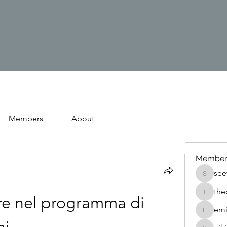
Members
About
Member
see
seetasa
the
thedetai
re nel programma di 
emi
emilyjo