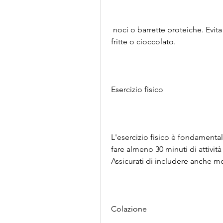
 noci o barrette proteiche. Evita cibi ad alto contenuto calorico come patatine 
fritte o cioccolato.
Esercizio fisico
L'esercizio fisico è fondamental
fare almeno 30 minuti di attività 
Assicurati di includere anche mol
Colazione