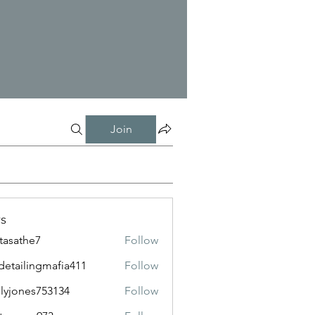
Join
s
tasathe7
Follow
the7
detailingmafia411
Follow
lingmafia411
lyjones753134
Follow
nes753134