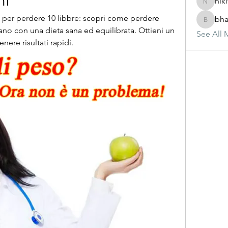
ni
nik
nikitam
 per perdere 10 libbre: scopri come perdere 
bha
bhasinj
o con una dieta sana ed equilibrata. Ottieni un 
See All 
nere risultati rapidi.