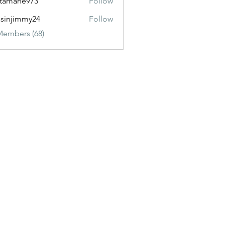
itamane973
Follow
ane973
sinjimmy24
Follow
immy24
Members (68)