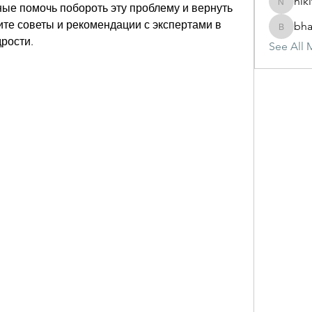
nik
ые помочь побороть эту проблему и вернуть 
nikitam
те советы и рекомендации с экспертами в 
bha
bhasinj
рости.
See All 