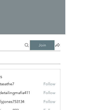
Join
s
tasathe7
Follow
the7
detailingmafia411
Follow
lingmafia411
lyjones753134
Follow
nes753134