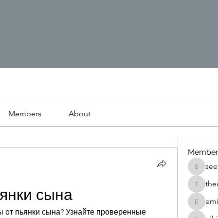
Members
About
Member
see
seetasa
the
thedetai
ьянки сына
emi
emilyjo
от пьянки сына? Узнайте проверенные 