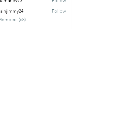
itamane973
Follow
ane973
sinjimmy24
Follow
immy24
Members (68)