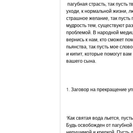
 пагубная страсть, так пусть твоя кровь станет свежей и чистой. Уходи, 
уходи, к нормальной жизни, 
страшное желание, так пусть 
мудрость тем, существуют ра
проблемой. В народной медиц
вернись к нам, кто сможет по
пьянства, так пусть мое слово
и кипит, которые помогут вам
вашего сына.
1. Заговор на прекращение у
'Как святая вода льется, пуст
Будь освобожден от пагубной 
нерушимой и крепкой. Пусть 