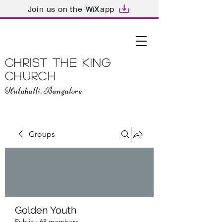
Join us on the
app
Christ The King
Church
Hulahalli, Bangalore
Groups
Golden Youth
Public
·
68 members