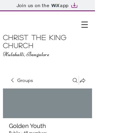
Join us on the
app
Christ The King
Church
Hulahalli, Bangalore
Groups
Golden Youth
Public
·
68 members