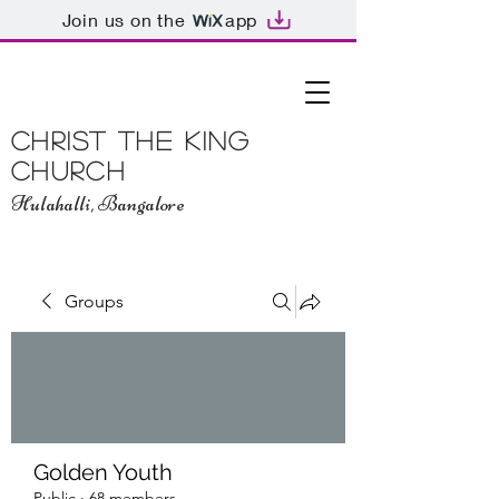
Join us on the
app
Christ The King
Church
Hulahalli, Bangalore
Groups
Golden Youth
Public
·
68 members