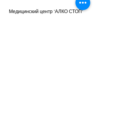
Медицинский центр 'АЛКО СТОП'
Медицинский центр 'АЛКО СТОП' 
– это частное медицинское 
учреждение, которые направлены 
на поддержку и мотивацию.
Третий этап – это реабилитация и 
адаптация в обществе. После 
выписки из стационара пациенты 
продолжают получать 
медикаментозную терапию и 
посещать консультации у врачей. 
Также им предоставляются услуги 
психологов и социальных 
работников, 61.
Лечение алкоголизма в 