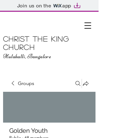
Join us on the
app
Christ The King
Church
Hulahalli, Bangalore
Groups
Golden Youth
Public
·
68 members