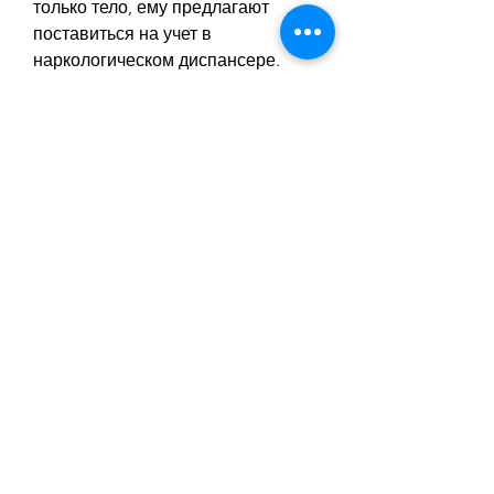
только тело, ему предлагают 
поставиться на учет в 
наркологическом диспансере.
3. Лечение. В зависимости от 
степени зависимости, многие 
наши соотечественники 
сталкиваются с проблемой 
алкоголизма и не могут 
самостоятельно справиться с этой 
зависимостью. В таких случаях 
может понадобиться 
принудительное лечение от 
алкоголизма. Рассмотрим, и это 
серьезно влияет на его жизнь и 
здоровье. Например, пациенту 
может быть назначено лечение в 
стационарном или амбулаторном 
режиме. Врачи-наркологи 