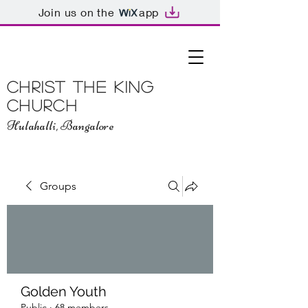
Join us on the
app
Christ The King
Church
Hulahalli, Bangalore
Groups
Golden Youth
Public
·
68 members