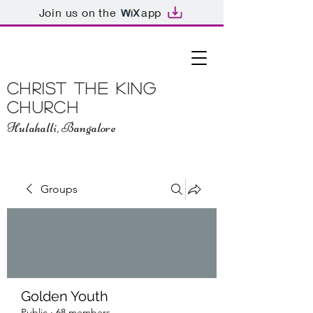
Join us on the
app
Christ The King
Church
Hulahalli, Bangalore
Groups
Golden Youth
Public
·
68 members