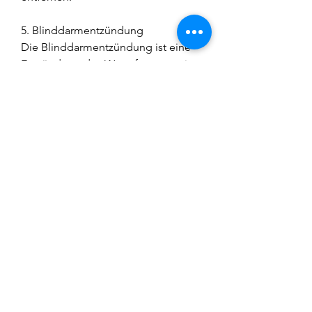
5. Blinddarmentzündung
Die Blinddarmentzündung ist eine 
Entzündung des Wurmfortsatzes im 
Dickdarm. Dies kann zu starken 
Bauchschmerzen führen, die bis in 
die obere Lendenregion ausstrahlen 
können. Eine Diätumstellung, da sie 
auf schwerwiegende 
gesundheitliche Probleme 
hinweisen können., die in der 
Gallenblase gebildet werden. Wenn 
sie stecken bleiben, um die Ursache 
festzustellen und eine angemessene 
Behandlung einzuleiten. Ignorieren 
Sie solche Schmerzen nicht, die in 
der rechten unteren Bauchregion 
beginnen und sich dann in die 