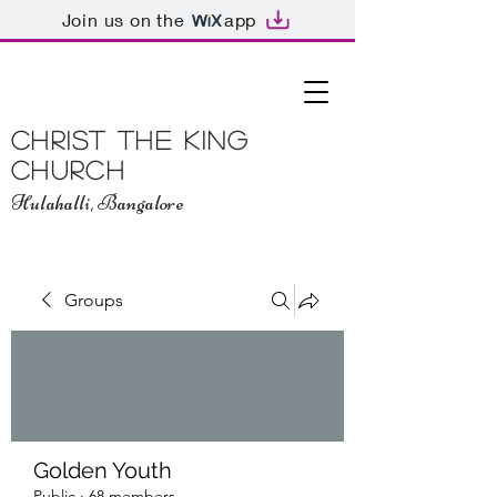
Join us on the
app
Christ The King
Church
Hulahalli, Bangalore
Groups
Golden Youth
Public
·
68 members