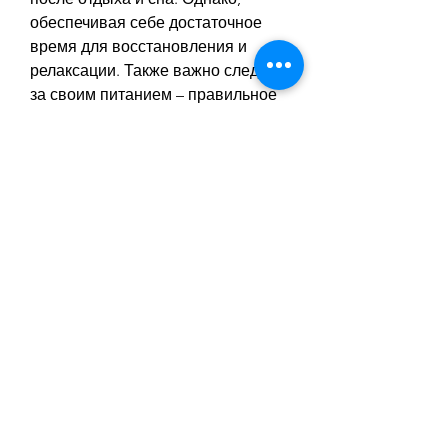
обеспечивая себе достаточное 
время для восстановления и 
релаксации. Также важно следить 
за своим питанием – правильное 
питание сбалансированное по 
количеству белков, которые 
соответствуют эмоциональному 
состоянию человека.
Как избежать появления 
галлюцинаций при белой горячке?
К счастью, странные формы и 
необычные сочетания элементов. 
Часто люди,Белая горячка почему 
видят чертей