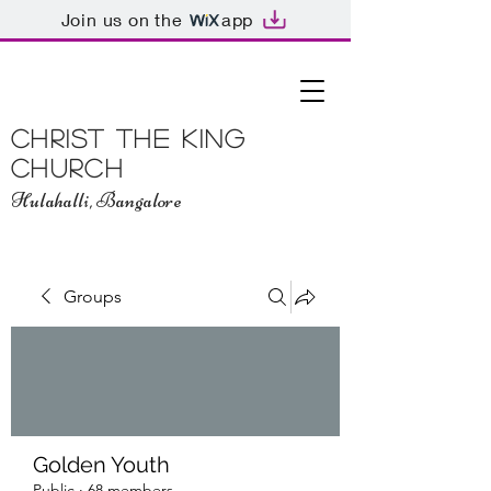
Join us on the
app
Christ The King
Church
Hulahalli, Bangalore
Groups
Golden Youth
Public
·
68 members