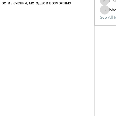
nik
ности лечения, методах и возможных 
nikitam
bha
bhasinj
See All 