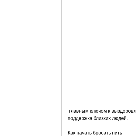
 главным ключом к выздоровлению является уверенность в своих силах и 
поддержка близких людей.
Как начать бросать пить