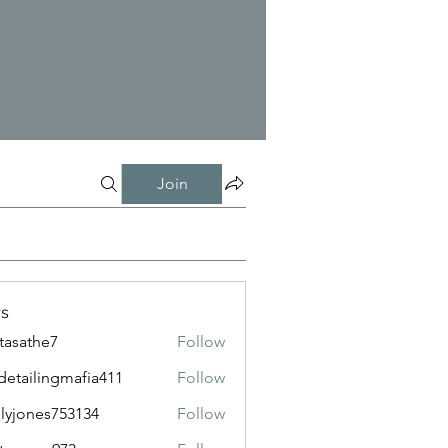
Join
s
tasathe7
Follow
the7
detailingmafia411
Follow
lingmafia411
lyjones753134
Follow
nes753134