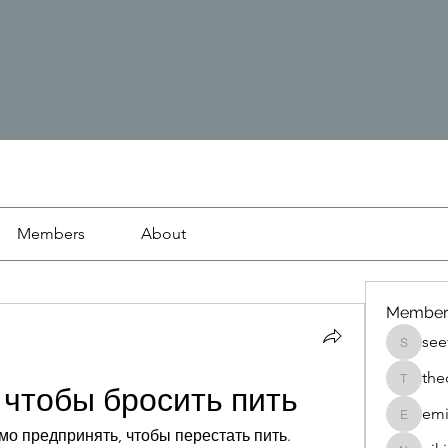
Members
About
Member
see
seetasa
the
thedetai
 чтобы бросить пить
emi
emilyjo
мо предпринять, чтобы перестать пить. 