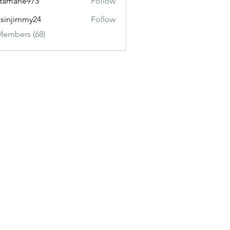
itamane973
Follow
ane973
sinjimmy24
Follow
immy24
Members (68)