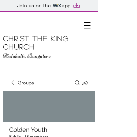
Join us on the
app
Christ The King
Church
Hulahalli, Bangalore
Groups
Golden Youth
Public
·
68 members