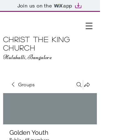
Join us on the
app
Christ The King
Church
Hulahalli, Bangalore
Groups
Golden Youth
Public
·
68 members