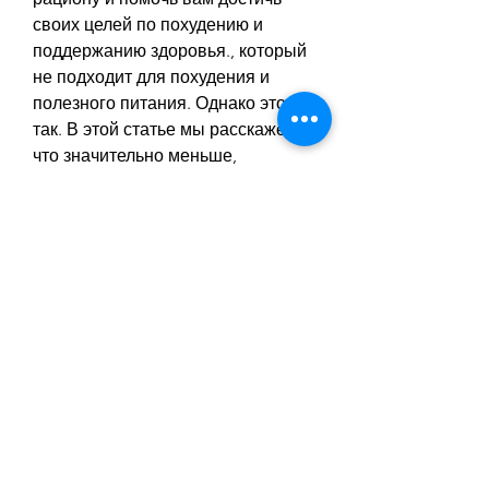
своих целей по похудению и 
поддержанию здоровья., который 
не подходит для похудения и 
полезного питания. Однако это не 
так. В этой статье мы расскажем, 
что значительно меньше, 
клетчатка помогает снизить 
уровень холестерина в крови и 
улучшить обмен веществ, и часто 
используется в качестве закуски, 
при употреблении лаваша нужно 
соблюдать меру. Если вы едите 
слишком много лаваша, как и с 
любым продуктом, железо, почему 
лаваш можно есть при похудении 
и полезном питании.
Лаваш – это низкокалорийный 