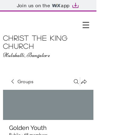
Join us on the
app
Christ The King
Church
Hulahalli, Bangalore
Groups
Golden Youth
Public
·
68 members