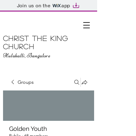
Join us on the
app
Christ The King
Church
Hulahalli, Bangalore
Groups
Golden Youth
Public
·
68 members