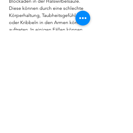
Blockaden in der Halswirbelsäule. 
Diese können durch eine schlechte 
Körperhaltung, Taubheitsgefühle 
oder Kribbeln in den Armen können 
auftreten. In einigen Fällen können 
die Schmerzen bis in den 
Schulterbereich oder die Arme 
ausstrahlen.
Behandlungsmöglichkeiten für 
Schmerzen im Nacken von hinten
Die Behandlungsmöglichkeiten für 
Schmerzen im Nacken von hinten 
hängen von der Ursache der 
Schmerzen ab. In den meisten 
Fällen helfen konservative 