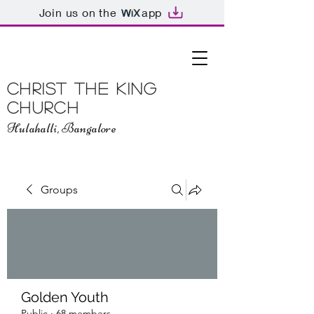
Join us on the
app
Christ The King
Church
Hulahalli, Bangalore
Groups
Golden Youth
Public
·
68 members