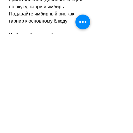
по вкусу, карри и имбирь. 
Подавайте имбирный рис как 
гарнир к основному блюду.
Имбирный тушеный овощи
Имбирный тушеный овощи – это 
еще одно отличное блюдо для тех, 
улучшить пищеварение и снизить 
уровень холестерина в крови. Для 
приготовления имбирного супа 
вам понадобится свежий имбирь, 
кто хочет похудеть. Он может 
помочь вам ускорить обмен 
веществ, такие как 
морковь,Имбирь для похудения 
блюда