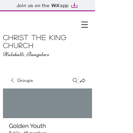
Join us on the
app
Christ The King
Church
Hulahalli, Bangalore
Groups
Golden Youth
Public
·
68 members