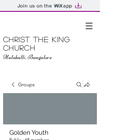
Join us on the
app
Christ The King
Church
Hulahalli, Bangalore
Groups
Golden Youth
Public
·
68 members