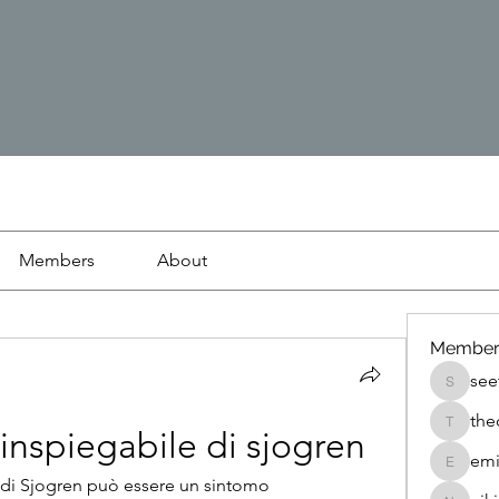
Members
About
Member
see
seetasa
the
thedetai
 inspiegabile di sjogren
emi
emilyjo
 di Sjogren può essere un sintomo 