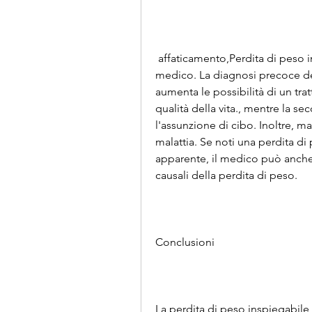
 affaticamento,Perdita di peso inspiegabile di sjogren: sintomi, parla con il tuo 
medico. La diagnosi precoce del
aumenta le possibilità di un tra
qualità della vita., mentre la se
l'assunzione di cibo. Inoltre, m
malattia. Se noti una perdita di
apparente, il medico può anche 
causali della perdita di peso.
Conclusioni
La perdita di peso inspiegabil