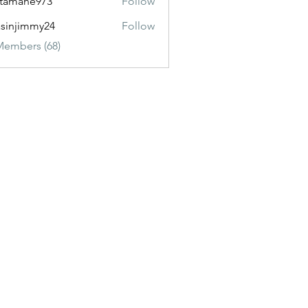
itamane973
Follow
ane973
sinjimmy24
Follow
immy24
Members (68)