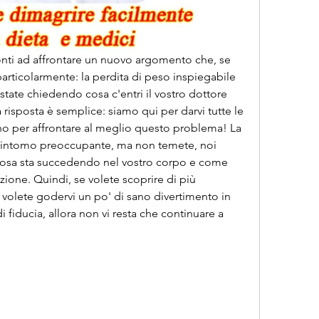
pronti ad affrontare un nuovo argomento che, se 
particolarmente: la perdita di peso inspiegabile 
i state chiedendo cosa c'entri il vostro dottore 
 risposta è semplice: siamo qui per darvi tutte le 
no per affrontare al meglio questo problema! La 
sintomo preoccupante, ma non temete, noi 
 cosa sta succedendo nel vostro corpo e come 
zione. Quindi, se volete scoprire di più 
 volete godervi un po' di sano divertimento in 
iducia, allora non vi resta che continuare a 