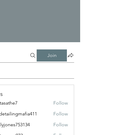
Join
s
tasathe7
Follow
the7
detailingmafia411
Follow
lingmafia411
lyjones753134
Follow
nes753134