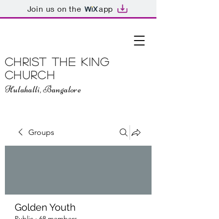
Join us on the
app
Christ The King
Church
Hulahalli, Bangalore
Groups
Golden Youth
Public
·
68 members