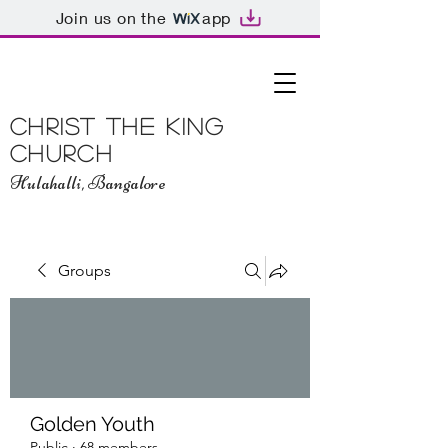
Join us on the
app
Christ The King
Church
Hulahalli, Bangalore
Groups
Golden Youth
Public
·
68 members