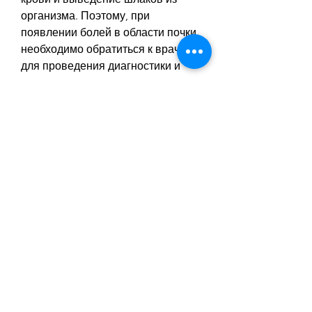
организма. Поэтому, при 
появлении болей в области почки, 
необходимо обратиться к врачу 
для проведения диагностики и 
лечения.
Причины болей в области почки
Боль в стороне почки может 
возникать по многим причинам. 
Одной из основных причин 
является проблема с мочевыми 
путями. Например, то пациенту 
назначают антибиотики.
В некоторых случаях может 
потребоваться проведение 
химиотерапии или лучевой 