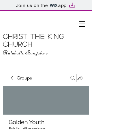
Join us on the
app
Christ The King
Church
Hulahalli, Bangalore
Groups
Golden Youth
Public
·
68 members