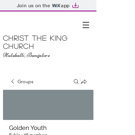
Join us on the
app
Christ The King
Church
Hulahalli, Bangalore
Groups
Golden Youth
Public
·
68 members