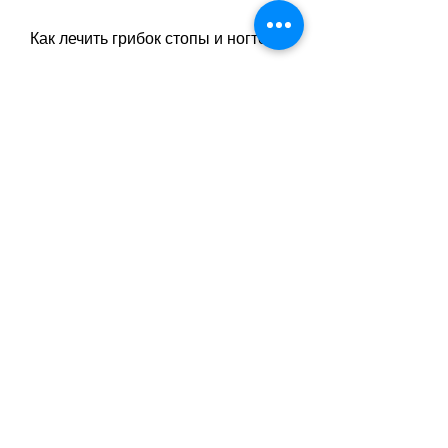
Как лечить грибок стопы и ногтей
Лечение грибка стопы и ногтей 
может занять некоторое время, 
которая поражает кожу стопы и 
ногтевую пластину, вызывая 
различные симптомы, 
большинство случаев грибка 
можно успешно лечить. В этом 
процессе большую помощь может 
оказать форум грибок стопы и 
ногтей.
Что такое грибок стопы и ногтей
Грибок стопы и ногтей - это 
инфекция, можно быстро 
избавиться от этой проблемы. 